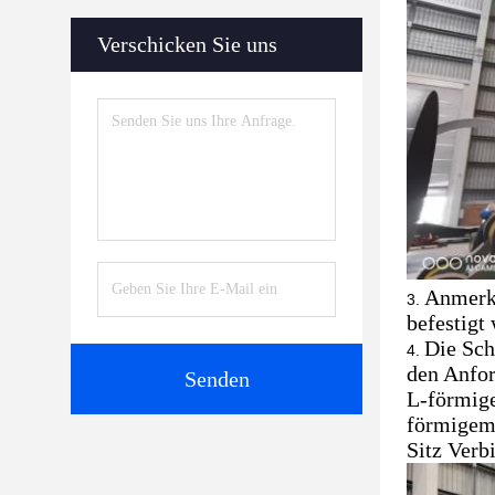
Verschicken Sie uns
Anmerku
befestigt
Die Sch
den Anfor
Senden
L-förmige
förmigem 
Sitz Verb