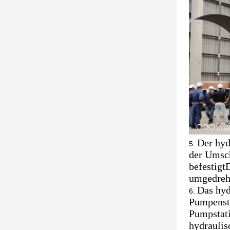
Der hyd
der Umsch
befestigt
umgedreh
Das hyd
Pumpensta
Pumpstati
hydraulis