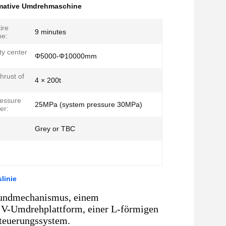
imative Umdrehmaschine
ire
9 minutes
me:
ty center
Φ5000-Φ10000mm
rust of
4 × 200t
:
essure
25MPa (system pressure 30MPa)
der:
Grey or TBC
linie
rundmechanismus, einem
V-Umdrehplattform, einer L-förmigen
Steuerungssystem.