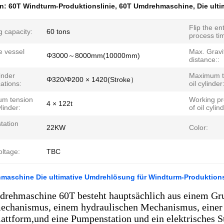
en:
60T Windturm-Produktionslinie
,
60T Umdrehmaschine
,
Die ult
Flip the ent
 capacity:
60 tons
process ti
e vessel
Max. Gravi
Φ3000～8000mm(10000mm)
distance::
linder
Maximum th
Φ320/Φ200 × 1420(Stroke）
cations:
oil cylinder
m tension
Working pr
4 × 122t
ylinder:
of oil cylin
tation
22KW
Color:
oltage:
TBC
maschine Die ultimative Umdrehlösung für Windturm-Produktions
rehmaschine 60T besteht hauptsächlich aus einem G
chanismus, einem hydraulischen Mechanismus, einer 
ttform,und eine Pumpenstation und ein elektrisches 