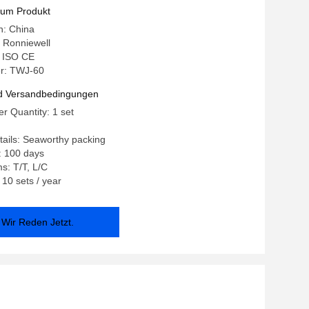
zum Produkt
n: China
Ronniewell
: ISO CE
r: TWJ-60
d Versandbedingungen
 Quantity: 1 set
ails: Seaworthy packing
: 100 days
s: T/T, L/C
: 10 sets / year
Wir Reden Jetzt.