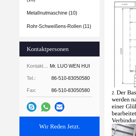
Metallnutmaschine
(10)
Rohr-Schweißens-Rollen
(11)
Kontaktpersonen
Kontaktpersonen:
Mr. LUO WEN HUI
Tel.:
86-510-83050580
Fax:
86-510-83050580
Der Bas
werden na
einer Glü
bearbeite
Verbindun
Wir Reden Jetzt.