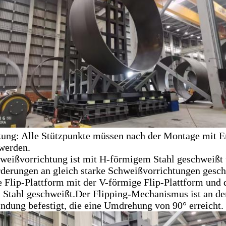
ng: Alle Stützpunkte müssen nach der Montage mit E
 werden.
weißvorrichtung ist mit H-förmigem Stahl geschweißt
derungen an gleich starke Schweißvorrichtungen gesc
 Flip-Plattform mit der V-förmige Flip-Plattform und d
Stahl geschweißt.Der Flipping-Mechanismus ist an der
indung befestigt, die eine Umdrehung von 90° erreicht.