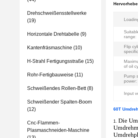
Hervorheb
Drehschweißensstellwerke
Loading
(19)
Suitabl
Horizontale Drehtabelle
(9)
range:
Flip cy
Kantenfräsmaschine
(10)
specifi
H-Strahl Fertigungsstraße
(15)
Maximu
of oil c
Rohr-Fertigbauweise
(11)
Pump s
power:
Schweißendes Rollen-Bett
(8)
Input v
Schweißender Spalten-Boom
(12)
60T Umdreh
Die Umd
Cnc-Flammen-
Umdrehme
Plasmaschneiden-Maschine
Umdrehpla
(13)