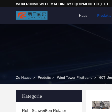
WUXI RONNIEWELL MACHINERY EQUIPMENT CO.,LTD
Haus
Produkte
Zu Hause
>
Produits
>
Wind Tower Fließband
>
60T Umd
Kategorie
Rohr Schweißen Rotator