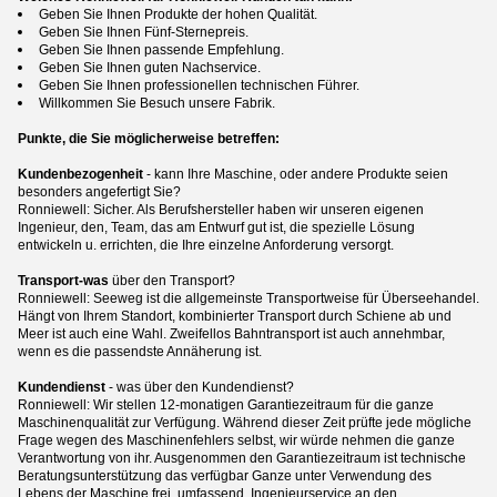
Geben Sie Ihnen Produkte der hohen Qualität.
Geben Sie Ihnen Fünf-Sternepreis.
Geben Sie Ihnen passende Empfehlung.
Geben Sie Ihnen guten Nachservice.
Geben Sie Ihnen professionellen technischen Führer.
Willkommen Sie Besuch unsere Fabrik.
Punkte, die Sie möglicherweise betreffen:
Kundenbezogenheit
- kann Ihre Maschine, oder andere Produkte seien
besonders angefertigt Sie?
Ronniewell: Sicher. Als Berufshersteller haben wir unseren eigenen
Ingenieur, den, Team, das am Entwurf gut ist, die spezielle Lösung
entwickeln u. errichten, die Ihre einzelne Anforderung versorgt.
Transport-was
über den Transport?
Ronniewell: Seeweg ist die allgemeinste Transportweise für Überseehandel.
Hängt von Ihrem Standort, kombinierter Transport durch Schiene ab und
Meer ist auch eine Wahl. Zweifellos Bahntransport ist auch annehmbar,
wenn es die passendste Annäherung ist.
Kundendienst
- was über den Kundendienst?
Ronniewell: Wir stellen 12-monatigen Garantiezeitraum für die ganze
Maschinenqualität zur Verfügung. Während dieser Zeit prüfte jede mögliche
Frage wegen des Maschinenfehlers selbst, wir würde nehmen die ganze
Verantwortung von ihr. Ausgenommen den Garantiezeitraum ist technische
Beratungsunterstützung das verfügbar Ganze unter Verwendung des
Lebens der Maschine frei, umfassend. Ingenieurservice an den