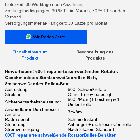
Lieferzeit: 30 Werktage nach Anzahlung
Zahlungsbedingungen: 30 % TT im Voraus, 70 % TT vor dem
Versand
Versorgungsmaterial-Fähigkeit: 30 Sätze pro Monat
Wir Reden Jetzt.
Einzelheiten zum
Beschreibung des
Produkt
Produkts
Hervorheben:
600T reparierte schweißenden Rotator
,
Geschmiedetes Stahlschweißenrollen-Bett
,
8m schweißendes Rollen-Bett
Ausrüstung:
600t Schweißrotator
Struktur:
Ohne Trolley befestigt
600 t/Paar (1 Leistung & 1
Sicherheitsarbeitsbelastung:
Umlenkrolle)
Anwendbarer Durchmesser
3m-8m
Angebot:
Radmaterial:
Schmiedestahl
Steuerung:
Anhänger + drahtloser Controller
Stromversorgung:
Nach lokalem Standard
600T reparierte schweißende RotatorBullet-Behälter