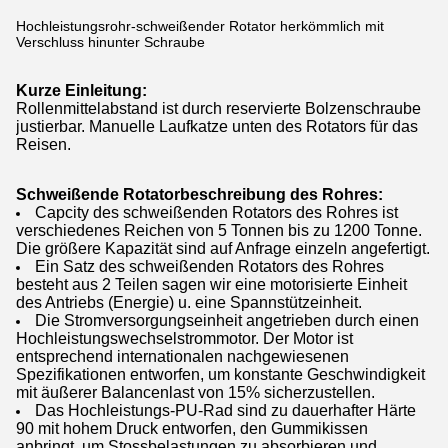
Hochleistungsrohr-schweißender Rotator herkömmlich mit
Verschluss hinunter Schraube
Kurze Einleitung:
Rollenmittelabstand ist durch reservierte Bolzenschraube
justierbar. Manuelle Laufkatze unten des Rotators für das
Reisen.
Schweißende Rotatorbeschreibung des Rohres:
Capcity des schweißenden Rotators des Rohres ist
verschiedenes Reichen von 5 Tonnen bis zu 1200 Tonne.
Die größere Kapazität sind auf Anfrage einzeln angefertigt.
Ein Satz des schweißenden Rotators des Rohres
besteht aus 2 Teilen sagen wir eine motorisierte Einheit
des Antriebs (Energie) u. eine Spannstützeinheit.
Die Stromversorgungseinheit angetrieben durch einen
Hochleistungswechselstrommotor. Der Motor ist
entsprechend internationalen nachgewiesenen
Spezifikationen entworfen, um konstante Geschwindigkeit
mit äußerer Balancenlast von 15% sicherzustellen.
Das Hochleistungs-PU-Rad sind zu dauerhafter Härte
90 mit hohem Druck entworfen, den Gummikissen
anbringt, um Stossbelastungen zu absorbieren und