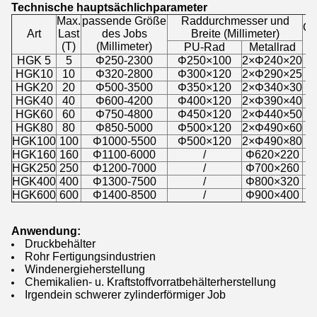
Technische hauptsächlichparameter
Max.
passende Größe
Raddurchmesser und
Ge
Art
Last
des Jobs
Breite (Millimeter)
(T)
(Millimeter)
PU-Rad
Metallrad
HGK 5
5
Φ250-2300
Φ250×100
2×Φ240×20
HGK10
10
Φ320-2800
Φ300×120
2×Φ290×25
HGK20
20
Φ500-3500
Φ350×120
2×Φ340×30
HGK40
40
Φ600-4200
Φ400×120
2×Φ390×40
HGK60
60
Φ750-4800
Φ450×120
2×Φ440×50
HGK80
80
Φ850-5000
Φ500×120
2×Φ490×60
HGK100
100
Φ1000-5500
Φ500×120
2×Φ490×80
HGK160
160
Φ1100-6000
/
Φ620×220
HGK250
250
Φ1200-7000
/
Φ700×260
HGK400
400
Φ1300-7500
/
Φ800×320
HGK600
600
Φ1400-8500
/
Φ900×400
Anwendung:
Druckbehälter
Rohr Fertigungsindustrien
Windenergieherstellung
Chemikalien- u. Kraftstoffvorratbehälterherstellung
Irgendein schwerer zylinderförmiger Job