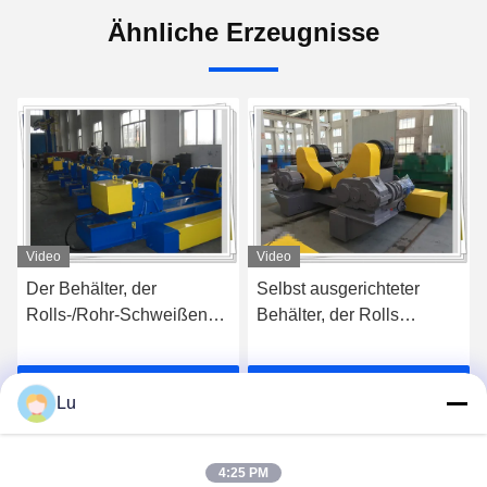
Ähnliche Erzeugnisse
Video
Video
Der Behälter, der
Selbst ausgerichteter
Rolls-/Rohr-Schweißens-
Behälter, der Rolls
Rollen dreht, stehen
automatisch mit
motorisierte Bewegung
motorisiertem Blockwagen
Wir Reden Jetzt.
Wir Reden Jetzt.
dreht
Lu
4:25 PM