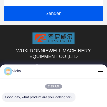
Senden
WUXI RONNIEWELL MACHINERY
EQUIPMENT CO.,LTD
sale@ronniewell.com
vicky
86-510-83050580
No.28, Xieda-Straße, Yangshan-Stadt, Huishan-disttict,
7:35 AM
Wuxi-Stadt
Good day, what product are you looking for?